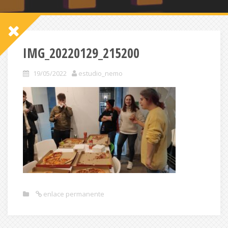
IMG_20220129_215200
19/05/2022
estudio_nemo
enlace permanente