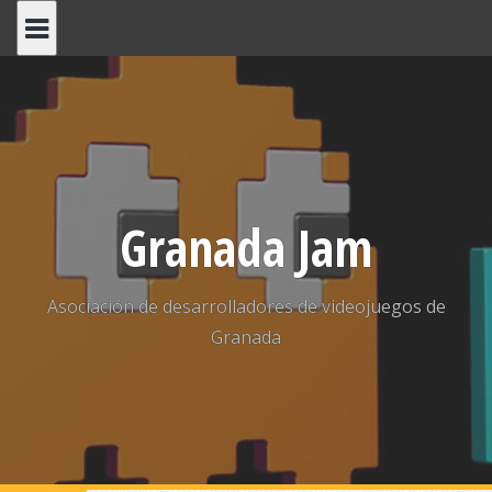
Saltar
al
contenido
Granada Jam
Asociación de desarrolladores de videojuegos de
Granada