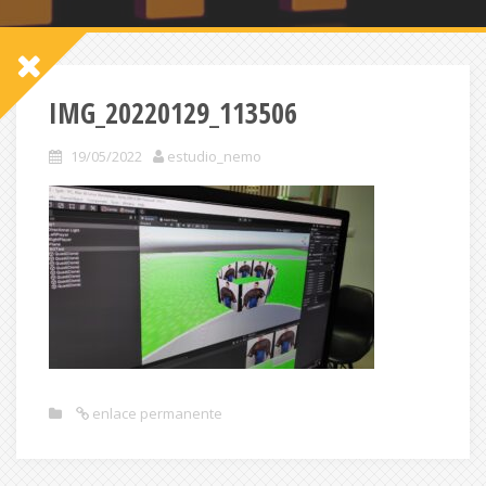
IMG_20220129_113506
19/05/2022
estudio_nemo
enlace permanente