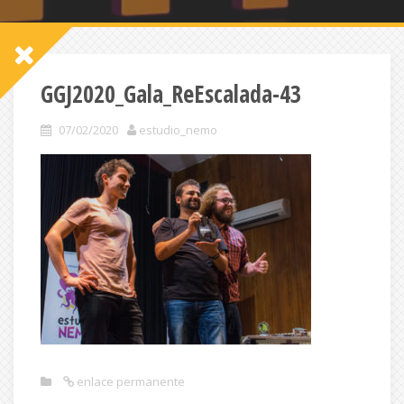
GGJ2020_Gala_ReEscalada-43
07/02/2020
estudio_nemo
enlace permanente