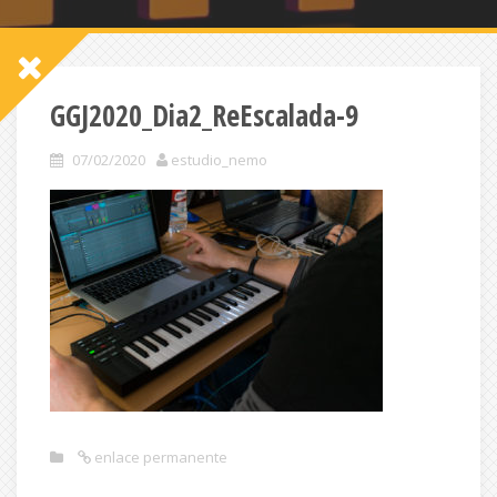
GGJ2020_Dia2_ReEscalada-9
07/02/2020
estudio_nemo
enlace permanente