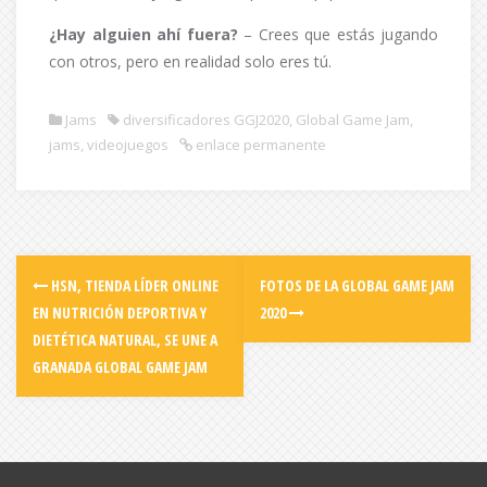
¿Hay alguien ahí fuera?
– Crees que estás jugando
con otros, pero en realidad solo eres tú.
Jams
diversificadores GGJ2020
,
Global Game Jam
,
jams
,
videojuegos
enlace permanente
HSN, TIENDA LÍDER ONLINE
FOTOS DE LA GLOBAL GAME JAM
EN NUTRICIÓN DEPORTIVA Y
2020
DIETÉTICA NATURAL, SE UNE A
GRANADA GLOBAL GAME JAM