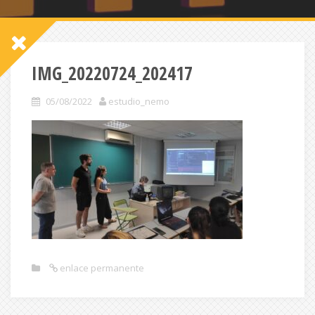
IMG_20220724_202417
05/08/2022
estudio_nemo
enlace permanente